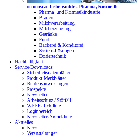
neomoscan
Lebensmittel, Pharma, Kosmetik
Pharma- und Kosmetikindustrie
Brauerei
Milchverarbeitung
Milcherzeugung
Getränke
Food
Bäckerei & Konditorei
System-Lösungen
Dosiertechnik
Nachhaltigkeit
Service/Downloads
Sicherheitsdatenblätter
Produkt-Merkblätter
Betriebsanweisungen
Prospekte
Newsletter
Arbeitsschutz / Störfall
WEEE-Richtlinie
Loginbereich
Newsletter-Anmeldung
Aktuelles
News
Veranstaltungen