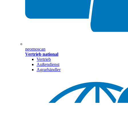
neomoscan
Vertrieb national
Vertrieb
Außendienst
Agrarhändler