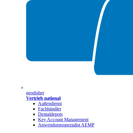
neodisher
Vertrieb national
Außendienst
Fachhändler
Dentaldepots
Key Account Management
Anwendungsspezialist AEMP