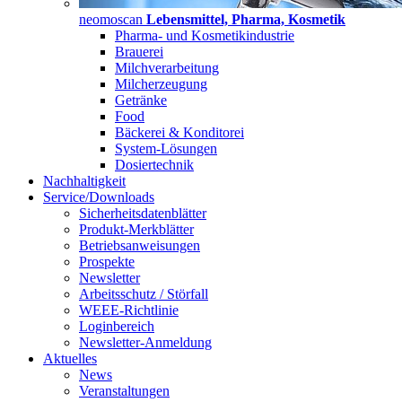
neomoscan
Lebensmittel, Pharma, Kosmetik
Pharma- und Kosmetikindustrie
Brauerei
Milchverarbeitung
Milcherzeugung
Getränke
Food
Bäckerei & Konditorei
System-Lösungen
Dosiertechnik
Nachhaltigkeit
Service/Downloads
Sicherheitsdatenblätter
Produkt-Merkblätter
Betriebsanweisungen
Prospekte
Newsletter
Arbeitsschutz / Störfall
WEEE-Richtlinie
Loginbereich
Newsletter-Anmeldung
Aktuelles
News
Veranstaltungen