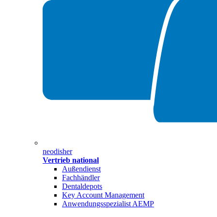
neodisher
Vertrieb national
Außendienst
Fachhändler
Dentaldepots
Key Account Management
Anwendungsspezialist AEMP