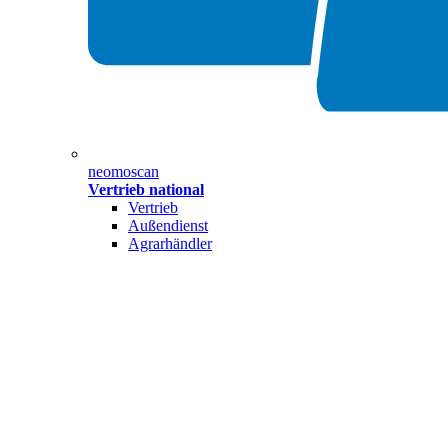
neomoscan
Vertrieb national
Vertrieb
Außendienst
Agrarhändler