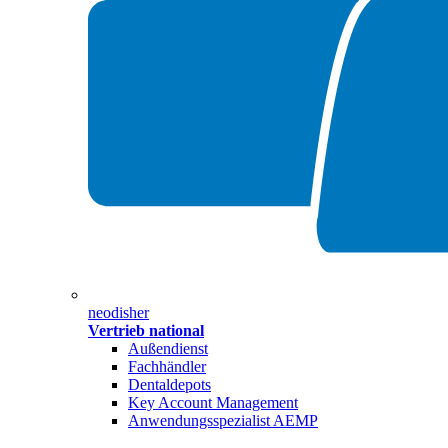
neodisher
Vertrieb national
Außendienst
Fachhändler
Dentaldepots
Key Account Management
Anwendungsspezialist AEMP