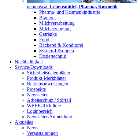
neomoscan
Lebensmittel, Pharma, Kosmetik
Pharma- und Kosmetikindustrie
Brauerei
Milchverarbeitung
Milcherzeugung
Getränke
Food
Bäckerei & Konditorei
System-Lösungen
Dosiertechnik
Nachhaltigkeit
Service/Downloads
Sicherheitsdatenblätter
Produkt-Merkblätter
Betriebsanweisungen
Prospekte
Newsletter
Arbeitsschutz / Störfall
WEEE-Richtlinie
Loginbereich
Newsletter-Anmeldung
Aktuelles
News
Veranstaltungen