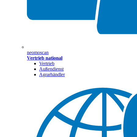
neomoscan
Vertrieb national
Vertrieb
Außendienst
Agrarhändler