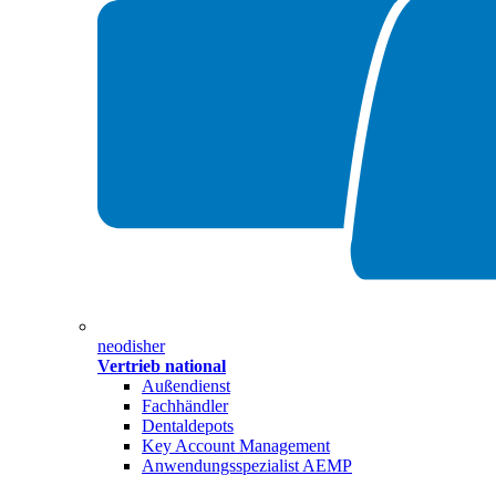
neodisher
Vertrieb national
Außendienst
Fachhändler
Dentaldepots
Key Account Management
Anwendungsspezialist AEMP