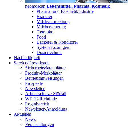
neomoscan
Lebensmittel, Pharma, Kosmetik
Pharma- und Kosmetikindustrie
Brauerei
Milchverarbeitung
Milcherzeugung
Getränke
Food
Bäckerei & Konditorei
System-Lösungen
Dosiertechnik
Nachhaltigkeit
Service/Downloads
Sicherheitsdatenblätter
Produkt-Merkblätter
Betriebsanweisungen
Prospekte
Newsletter
Arbeitsschutz / Störfall
WEEE-Richtlinie
Loginbereich
Newsletter-Anmeldung
Aktuelles
News
Veranstaltungen