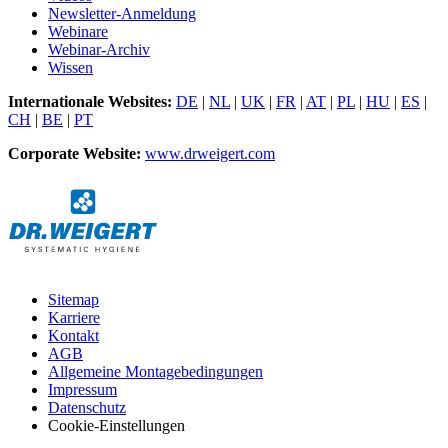
Newsletter-Anmeldung
Webinare
Webinar-Archiv
Wissen
Internationale Websites:
DE
|
NL
|
UK
|
FR
|
AT
|
PL
|
HU
|
ES
|
CH
|
BE
|
PT
Corporate Website:
www.drweigert.com
Sitemap
Karriere
Kontakt
AGB
Allgemeine Montagebedingungen
Impressum
Datenschutz
Cookie-Einstellungen