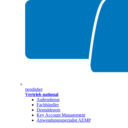
neodisher
Vertrieb national
Außendienst
Fachhändler
Dentaldepots
Key Account Management
Anwendungsspezialist AEMP