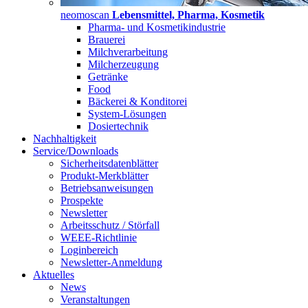
neomoscan
Lebensmittel, Pharma, Kosmetik
Pharma- und Kosmetikindustrie
Brauerei
Milchverarbeitung
Milcherzeugung
Getränke
Food
Bäckerei & Konditorei
System-Lösungen
Dosiertechnik
Nachhaltigkeit
Service/Downloads
Sicherheitsdatenblätter
Produkt-Merkblätter
Betriebsanweisungen
Prospekte
Newsletter
Arbeitsschutz / Störfall
WEEE-Richtlinie
Loginbereich
Newsletter-Anmeldung
Aktuelles
News
Veranstaltungen