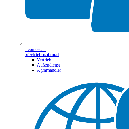
neomoscan
Vertrieb national
Vertrieb
Außendienst
Agrarhändler