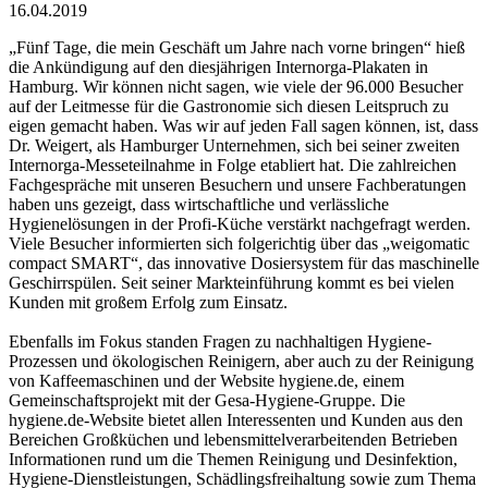
16.04.2019
„Fünf Tage, die mein Geschäft um Jahre nach vorne bringen“ hieß
die Ankündigung auf den diesjährigen Internorga-Plakaten in
Hamburg. Wir können nicht sagen, wie viele der 96.000 Besucher
auf der Leitmesse für die Gastronomie sich diesen Leitspruch zu
eigen gemacht haben. Was wir auf jeden Fall sagen können, ist, dass
Dr. Weigert, als Hamburger Unternehmen, sich bei seiner zweiten
Internorga-Messeteilnahme in Folge etabliert hat. Die zahlreichen
Fachgespräche mit unseren Besuchern und unsere Fachberatungen
haben uns gezeigt, dass wirtschaftliche und verlässliche
Hygienelösungen in der Profi-Küche verstärkt nachgefragt werden.
Viele Besucher informierten sich folgerichtig über das „weigomatic
compact SMART“, das innovative Dosiersystem für das maschinelle
Geschirrspülen. Seit seiner Markteinführung kommt es bei vielen
Kunden mit großem Erfolg zum Einsatz.
Ebenfalls im Fokus standen Fragen zu nachhaltigen Hygiene-
Prozessen und ökologischen Reinigern, aber auch zu der Reinigung
von Kaffeemaschinen und der Website hygiene.de, einem
Gemeinschaftsprojekt mit der Gesa-Hygiene-Gruppe. Die
hygiene.de-Website bietet allen Interessenten und Kunden aus den
Bereichen Großküchen und lebensmittelverarbeitenden Betrieben
Informationen rund um die Themen Reinigung und Desinfektion,
Hygiene-Dienstleistungen, Schädlingsfreihaltung sowie zum Thema