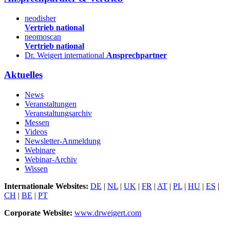
neodisher
Vertrieb national
neomoscan
Vertrieb national
Dr. Weigert international
Ansprechpartner
Aktuelles
News
Veranstaltungen
Veranstaltungsarchiv
Messen
Videos
Newsletter-Anmeldung
Webinare
Webinar-Archiv
Wissen
Internationale Websites:
DE
|
NL
|
UK
|
FR
|
AT
|
PL
|
HU
|
ES
|
CH
|
BE
|
PT
Corporate Website:
www.drweigert.com