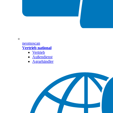
neomoscan
Vertrieb national
Vertrieb
Außendienst
Agrarhändler