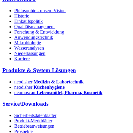
Philosophie - unsere Vision
Historie
Einkaufspolitik
Qualitätsmanagement
Forschung & Entwicklung
Anwendungstechnik
Mikrobiologie
Wasseranalysen
Niederlassungen
Karriere
Produkte & System-Lösungen
neodisher
Medizin & Labortechnik
neodisher
Küchenhygiene
neomoscan
Lebensmittel, Pharma, Kosmetik
Service/Downloads
Sicherheitsdatenblätter
Produkt-Merkblätter
Betriebsanweisungen
Prospekte