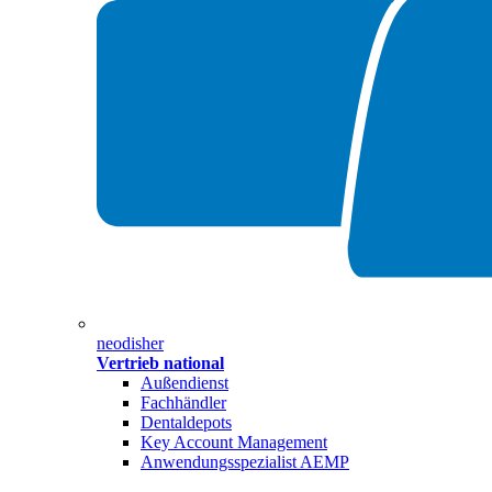
neodisher
Vertrieb national
Außendienst
Fachhändler
Dentaldepots
Key Account Management
Anwendungsspezialist AEMP