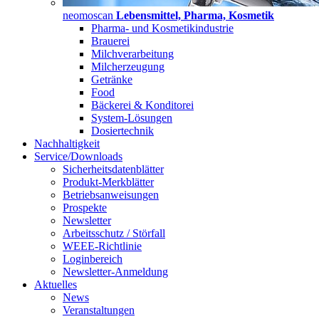
neomoscan
Lebensmittel, Pharma, Kosmetik
Pharma- und Kosmetikindustrie
Brauerei
Milchverarbeitung
Milcherzeugung
Getränke
Food
Bäckerei & Konditorei
System-Lösungen
Dosiertechnik
Nachhaltigkeit
Service/Downloads
Sicherheitsdatenblätter
Produkt-Merkblätter
Betriebsanweisungen
Prospekte
Newsletter
Arbeitsschutz / Störfall
WEEE-Richtlinie
Loginbereich
Newsletter-Anmeldung
Aktuelles
News
Veranstaltungen