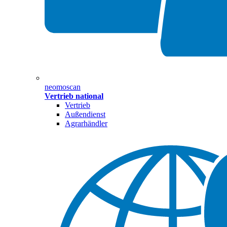
neomoscan
Vertrieb national
Vertrieb
Außendienst
Agrarhändler