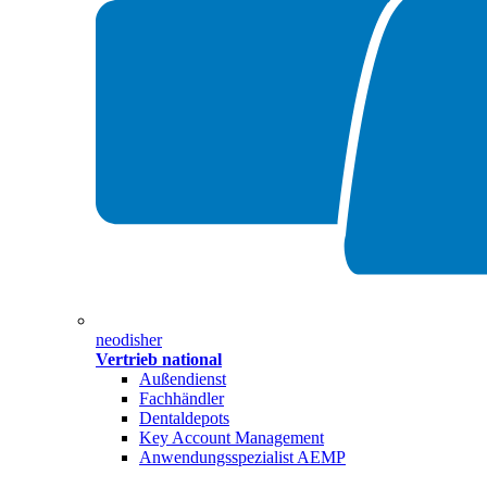
neodisher
Vertrieb national
Außendienst
Fachhändler
Dentaldepots
Key Account Management
Anwendungsspezialist AEMP