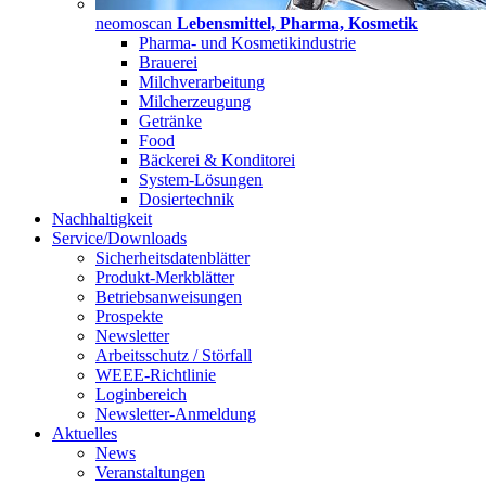
neomoscan
Lebensmittel, Pharma, Kosmetik
Pharma- und Kosmetikindustrie
Brauerei
Milchverarbeitung
Milcherzeugung
Getränke
Food
Bäckerei & Konditorei
System-Lösungen
Dosiertechnik
Nachhaltigkeit
Service/Downloads
Sicherheitsdatenblätter
Produkt-Merkblätter
Betriebsanweisungen
Prospekte
Newsletter
Arbeitsschutz / Störfall
WEEE-Richtlinie
Loginbereich
Newsletter-Anmeldung
Aktuelles
News
Veranstaltungen