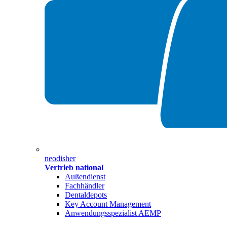
neodisher
Vertrieb national
Außendienst
Fachhändler
Dentaldepots
Key Account Management
Anwendungsspezialist AEMP