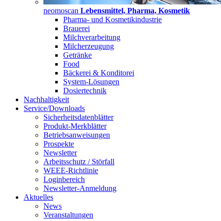
neomoscan
Lebensmittel, Pharma, Kosmetik
Pharma- und Kosmetikindustrie
Brauerei
Milchverarbeitung
Milcherzeugung
Getränke
Food
Bäckerei & Konditorei
System-Lösungen
Dosiertechnik
Nachhaltigkeit
Service/Downloads
Sicherheitsdatenblätter
Produkt-Merkblätter
Betriebsanweisungen
Prospekte
Newsletter
Arbeitsschutz / Störfall
WEEE-Richtlinie
Loginbereich
Newsletter-Anmeldung
Aktuelles
News
Veranstaltungen