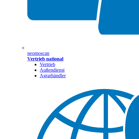
neomoscan
Vertrieb national
Vertrieb
Außendienst
Agrarhändler