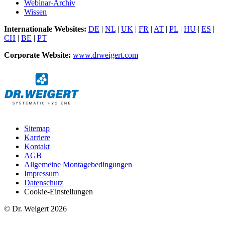
Webinar-Archiv
Wissen
Internationale Websites:
DE
|
NL
|
UK
|
FR
|
AT
|
PL
|
HU
|
ES
|
CH
|
BE
|
PT
Corporate Website:
www.drweigert.com
Sitemap
Karriere
Kontakt
AGB
Allgemeine Montagebedingungen
Impressum
Datenschutz
Cookie-Einstellungen
© Dr. Weigert 2026