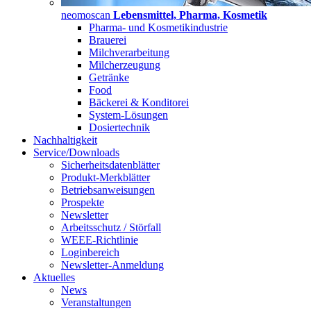
neomoscan
Lebensmittel, Pharma, Kosmetik
Pharma- und Kosmetikindustrie
Brauerei
Milchverarbeitung
Milcherzeugung
Getränke
Food
Bäckerei & Konditorei
System-Lösungen
Dosiertechnik
Nachhaltigkeit
Service/Downloads
Sicherheitsdatenblätter
Produkt-Merkblätter
Betriebsanweisungen
Prospekte
Newsletter
Arbeitsschutz / Störfall
WEEE-Richtlinie
Loginbereich
Newsletter-Anmeldung
Aktuelles
News
Veranstaltungen