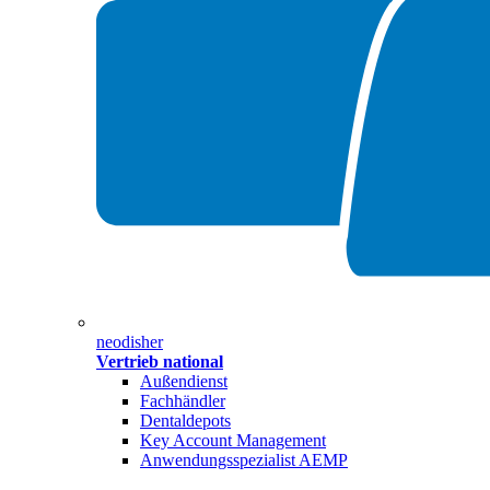
neodisher
Vertrieb national
Außendienst
Fachhändler
Dentaldepots
Key Account Management
Anwendungsspezialist AEMP