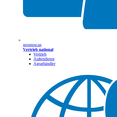
neomoscan
Vertrieb national
Vertrieb
Außendienst
Agrarhändler