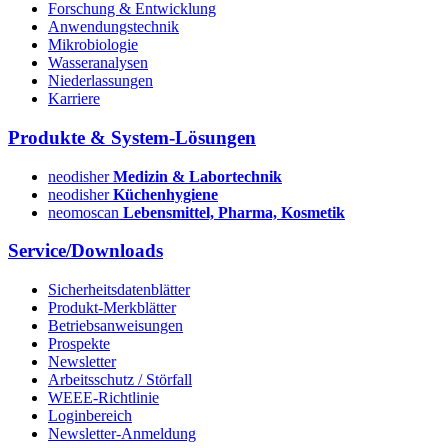
Forschung & Entwicklung
Anwendungstechnik
Mikrobiologie
Wasseranalysen
Niederlassungen
Karriere
Produkte & System-Lösungen
neodisher
Medizin & Labortechnik
neodisher
Küchenhygiene
neomoscan
Lebensmittel, Pharma, Kosmetik
Service/Downloads
Sicherheitsdatenblätter
Produkt-Merkblätter
Betriebsanweisungen
Prospekte
Newsletter
Arbeitsschutz / Störfall
WEEE-Richtlinie
Loginbereich
Newsletter-Anmeldung