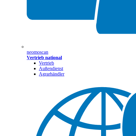
neomoscan
Vertrieb national
Vertrieb
Außendienst
Agrarhändler