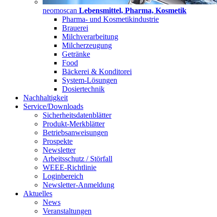
neomoscan
Lebensmittel, Pharma, Kosmetik
Pharma- und Kosmetikindustrie
Brauerei
Milchverarbeitung
Milcherzeugung
Getränke
Food
Bäckerei & Konditorei
System-Lösungen
Dosiertechnik
Nachhaltigkeit
Service/Downloads
Sicherheitsdatenblätter
Produkt-Merkblätter
Betriebsanweisungen
Prospekte
Newsletter
Arbeitsschutz / Störfall
WEEE-Richtlinie
Loginbereich
Newsletter-Anmeldung
Aktuelles
News
Veranstaltungen