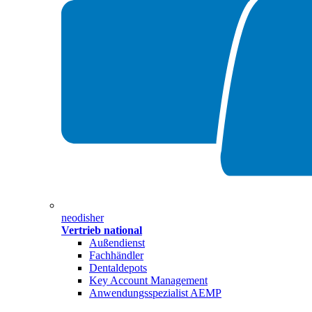
neodisher
Vertrieb national
Außendienst
Fachhändler
Dentaldepots
Key Account Management
Anwendungsspezialist AEMP