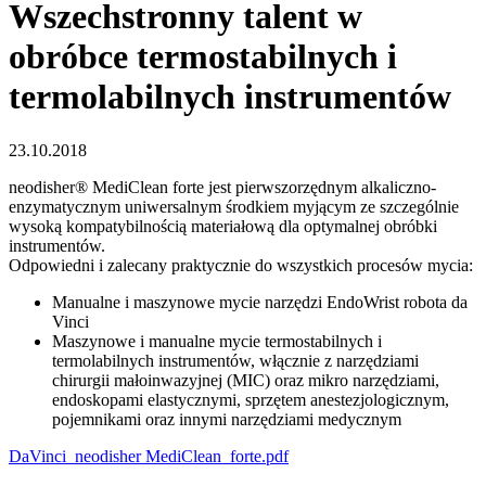
Wszechstronny talent w
obróbce termostabilnych i
termolabilnych instrumentów
23.10.2018
neodisher® MediClean forte jest pierwszorzędnym alkaliczno-
enzymatycznym uniwersalnym środkiem myjącym ze szczególnie
wysoką kompatybilnością materiałową dla optymalnej obróbki
instrumentów.
Odpowiedni i zalecany praktycznie do wszystkich procesów mycia:
Manualne i maszynowe mycie narzędzi EndoWrist robota da
Vinci
Maszynowe i manualne mycie termostabilnych i
termolabilnych instrumentów, włącznie z narzędziami
chirurgii małoinwazyjnej (MIC) oraz mikro narzędziami,
endoskopami elastycznymi, sprzętem anestezjologicznym,
pojemnikami oraz innymi narzędziami medycznym
DaVinci_neodisher MediClean_forte.pdf