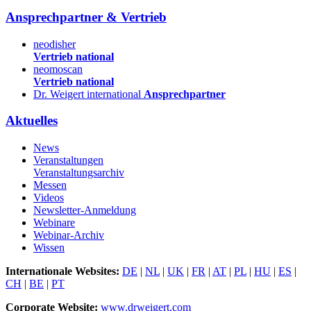
Ansprechpartner & Vertrieb
neodisher
Vertrieb national
neomoscan
Vertrieb national
Dr. Weigert international
Ansprechpartner
Aktuelles
News
Veranstaltungen
Veranstaltungsarchiv
Messen
Videos
Newsletter-Anmeldung
Webinare
Webinar-Archiv
Wissen
Internationale Websites:
DE
|
NL
|
UK
|
FR
|
AT
|
PL
|
HU
|
ES
|
CH
|
BE
|
PT
Corporate Website:
www.drweigert.com