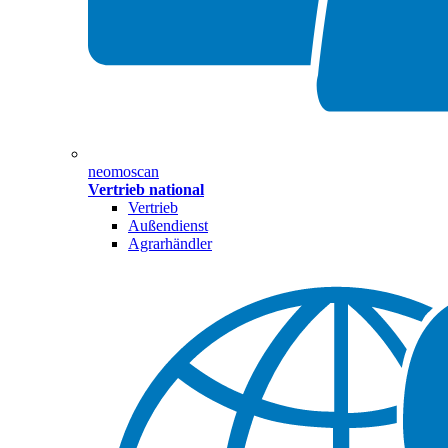
neomoscan
Vertrieb national
Vertrieb
Außendienst
Agrarhändler