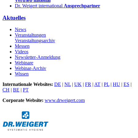
Vertrieb national
Dr. Weigert international
Ansprechpartner
Aktuelles
News
Veranstaltungen
Veranstaltungsarchiv
Messen
Videos
Newsletter-Anmeldung
Webinare
Webinar-Archiv
Wissen
Internationale Websites:
DE
|
NL
|
UK
|
FR
|
AT
|
PL
|
HU
|
ES
|
CH
|
BE
|
PT
Corporate Website:
www.drweigert.com