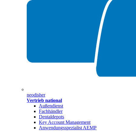
neodisher
Vertrieb national
Außendienst
Fachhändler
Dentaldepots
Key Account Management
Anwendungsspezialist AEMP