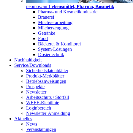
neomoscan
Lebensmittel, Pharma, Kosmetik
Pharma- und Kosmetikindustrie
Brauerei
Milchverarbeitung
Milcherzeugung
Getränke
Food
Bäckerei & Konditorei
System-Lösungen
Dosiertechnik
Nachhaltigkeit
Service/Downloads
Sicherheitsdatenblätter
Produkt-Merkblätter
Betriebsanweisungen
Prospekte
Newsletter
Arbeitsschutz / Störfall
WEEE-Richtlinie
Loginbereich
Newsletter-Anmeldung
Aktuelles
News
Veranstaltungen