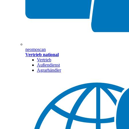
neomoscan
Vertrieb national
Vertrieb
Außendienst
Agrarhändler