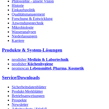
Philosophie - unsere Vision
Historie
Einkaufspolitik
Qualitätsmanagement
Forschung & Entwicklung
Anwendungstechnik
Mikrobiologie
Wasseranalysen
Niederlassungen
Karriere
Produkte & System-Lösungen
neodisher
Medizin & Labortechnik
neodisher
Küchenhygiene
neomoscan
Lebensmittel, Pharma, Kosmetik
Service/Downloads
Sicherheitsdatenblätter
Produkt-Merkblätter
Betriebsanweisungen
Prospekte
Newsletter
Arbeitsschutz / Störfall