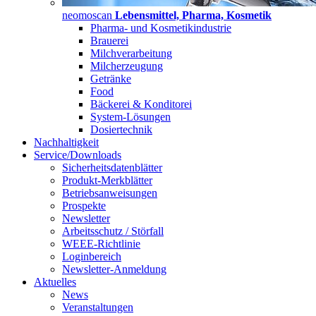
neomoscan
Lebensmittel, Pharma, Kosmetik
Pharma- und Kosmetikindustrie
Brauerei
Milchverarbeitung
Milcherzeugung
Getränke
Food
Bäckerei & Konditorei
System-Lösungen
Dosiertechnik
Nachhaltigkeit
Service/Downloads
Sicherheitsdatenblätter
Produkt-Merkblätter
Betriebsanweisungen
Prospekte
Newsletter
Arbeitsschutz / Störfall
WEEE-Richtlinie
Loginbereich
Newsletter-Anmeldung
Aktuelles
News
Veranstaltungen