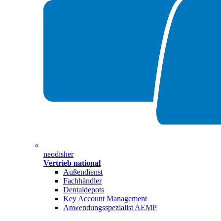
neodisher
Vertrieb national
Außendienst
Fachhändler
Dentaldepots
Key Account Management
Anwendungsspezialist AEMP