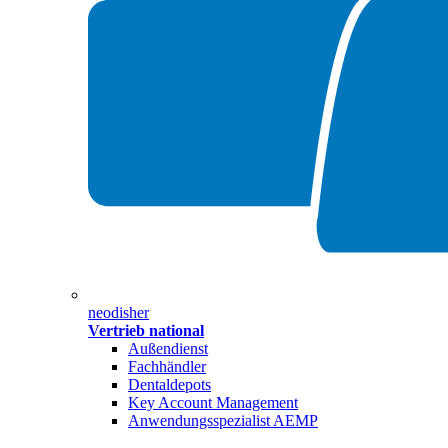
neodisher
Vertrieb national
Außendienst
Fachhändler
Dentaldepots
Key Account Management
Anwendungsspezialist AEMP