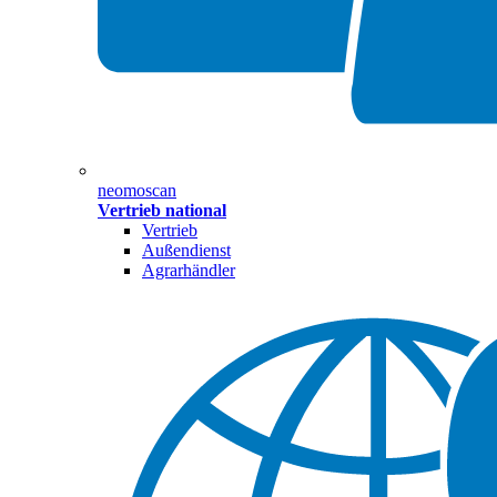
neomoscan
Vertrieb national
Vertrieb
Außendienst
Agrarhändler