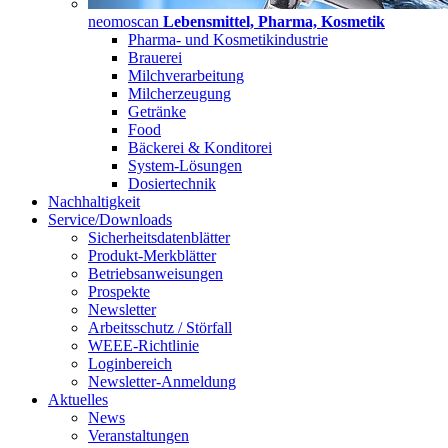
neomoscan
Lebensmittel, Pharma, Kosmetik
Pharma- und Kosmetikindustrie
Brauerei
Milchverarbeitung
Milcherzeugung
Getränke
Food
Bäckerei & Konditorei
System-Lösungen
Dosiertechnik
Nachhaltigkeit
Service/Downloads
Sicherheitsdatenblätter
Produkt-Merkblätter
Betriebsanweisungen
Prospekte
Newsletter
Arbeitsschutz / Störfall
WEEE-Richtlinie
Loginbereich
Newsletter-Anmeldung
Aktuelles
News
Veranstaltungen