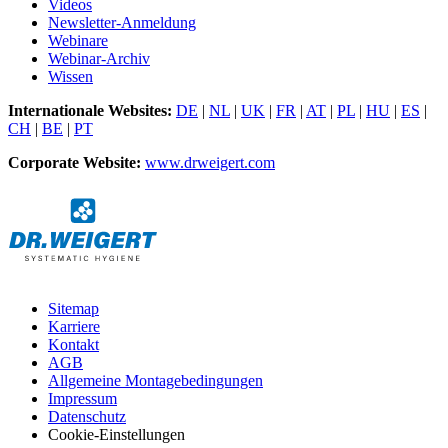
Videos
Newsletter-Anmeldung
Webinare
Webinar-Archiv
Wissen
Internationale Websites:
DE
|
NL
|
UK
|
FR
|
AT
|
PL
|
HU
|
ES
|
CH
|
BE
|
PT
Corporate Website:
www.drweigert.com
Sitemap
Karriere
Kontakt
AGB
Allgemeine Montagebedingungen
Impressum
Datenschutz
Cookie-Einstellungen