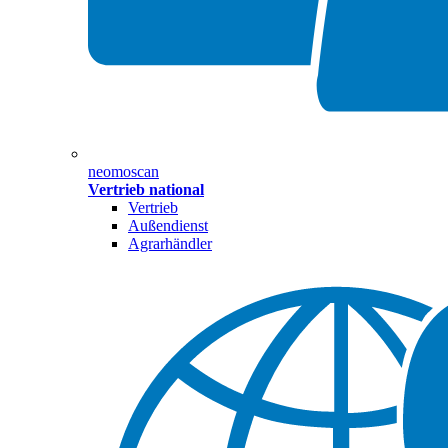
neomoscan
Vertrieb national
Vertrieb
Außendienst
Agrarhändler