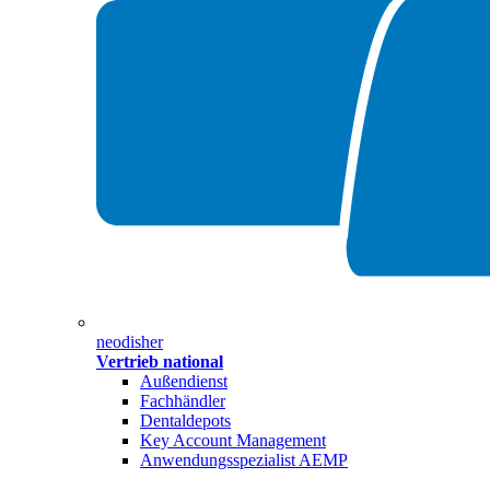
neodisher
Vertrieb national
Außendienst
Fachhändler
Dentaldepots
Key Account Management
Anwendungsspezialist AEMP