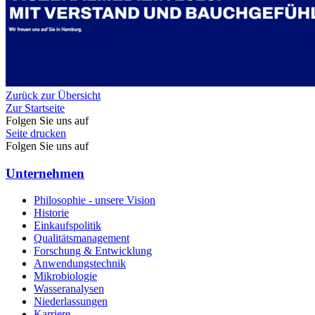
Zurück zur Übersicht
Zur Startseite
Folgen Sie uns auf
Seite drucken
Folgen Sie uns auf
Unternehmen
Philosophie - unsere Vision
Historie
Einkaufspolitik
Qualitätsmanagement
Forschung & Entwicklung
Anwendungstechnik
Mikrobiologie
Wasseranalysen
Niederlassungen
Karriere