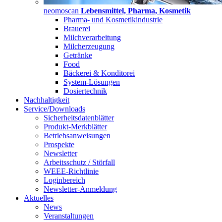
neomoscan
Lebensmittel, Pharma, Kosmetik
Pharma- und Kosmetikindustrie
Brauerei
Milchverarbeitung
Milcherzeugung
Getränke
Food
Bäckerei & Konditorei
System-Lösungen
Dosiertechnik
Nachhaltigkeit
Service/Downloads
Sicherheitsdatenblätter
Produkt-Merkblätter
Betriebsanweisungen
Prospekte
Newsletter
Arbeitsschutz / Störfall
WEEE-Richtlinie
Loginbereich
Newsletter-Anmeldung
Aktuelles
News
Veranstaltungen