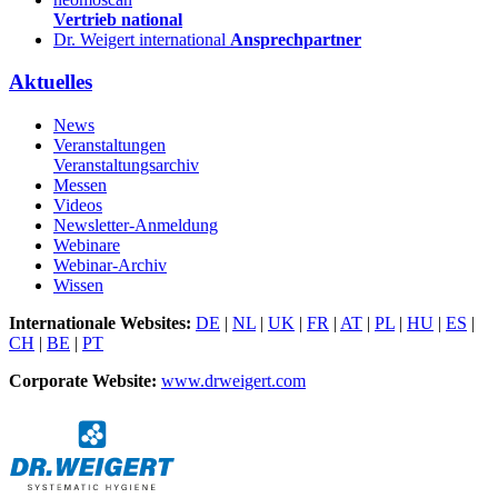
Vertrieb national
Dr. Weigert international
Ansprechpartner
Aktuelles
News
Veranstaltungen
Veranstaltungsarchiv
Messen
Videos
Newsletter-Anmeldung
Webinare
Webinar-Archiv
Wissen
Internationale Websites:
DE
|
NL
|
UK
|
FR
|
AT
|
PL
|
HU
|
ES
|
CH
|
BE
|
PT
Corporate Website:
www.drweigert.com