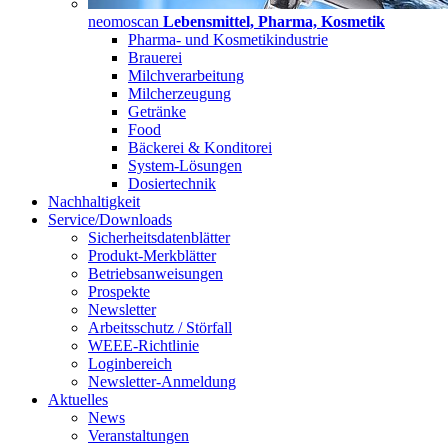
neomoscan
Lebensmittel, Pharma, Kosmetik
Pharma- und Kosmetikindustrie
Brauerei
Milchverarbeitung
Milcherzeugung
Getränke
Food
Bäckerei & Konditorei
System-Lösungen
Dosiertechnik
Nachhaltigkeit
Service/Downloads
Sicherheitsdatenblätter
Produkt-Merkblätter
Betriebsanweisungen
Prospekte
Newsletter
Arbeitsschutz / Störfall
WEEE-Richtlinie
Loginbereich
Newsletter-Anmeldung
Aktuelles
News
Veranstaltungen