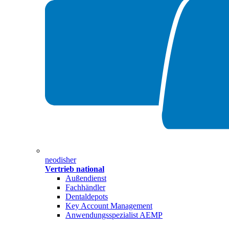
neodisher
Vertrieb national
Außendienst
Fachhändler
Dentaldepots
Key Account Management
Anwendungsspezialist AEMP