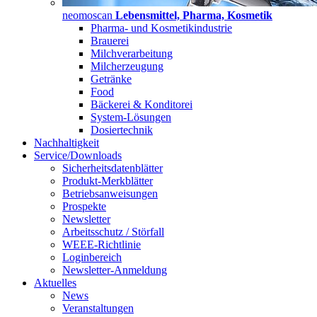
neomoscan
Lebensmittel, Pharma, Kosmetik
Pharma- und Kosmetikindustrie
Brauerei
Milchverarbeitung
Milcherzeugung
Getränke
Food
Bäckerei & Konditorei
System-Lösungen
Dosiertechnik
Nachhaltigkeit
Service/Downloads
Sicherheitsdatenblätter
Produkt-Merkblätter
Betriebsanweisungen
Prospekte
Newsletter
Arbeitsschutz / Störfall
WEEE-Richtlinie
Loginbereich
Newsletter-Anmeldung
Aktuelles
News
Veranstaltungen