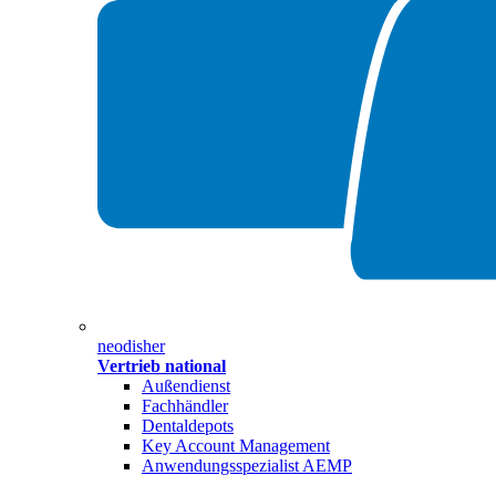
neodisher
Vertrieb national
Außendienst
Fachhändler
Dentaldepots
Key Account Management
Anwendungsspezialist AEMP