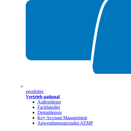
neodisher
Vertrieb national
Außendienst
Fachhändler
Dentaldepots
Key Account Management
Anwendungsspezialist AEMP