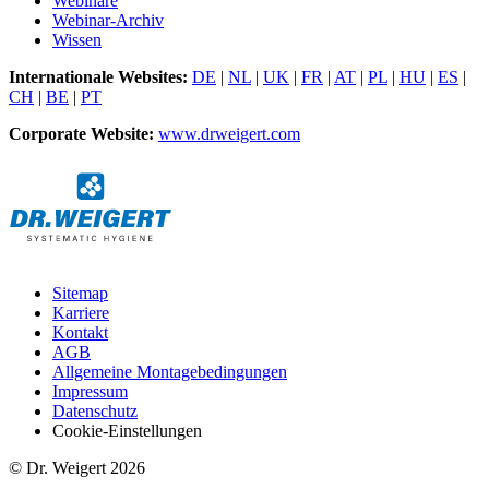
Webinare
Webinar-Archiv
Wissen
Internationale Websites:
DE
|
NL
|
UK
|
FR
|
AT
|
PL
|
HU
|
ES
|
CH
|
BE
|
PT
Corporate Website:
www.drweigert.com
Sitemap
Karriere
Kontakt
AGB
Allgemeine Montagebedingungen
Impressum
Datenschutz
Cookie-Einstellungen
© Dr. Weigert 2026