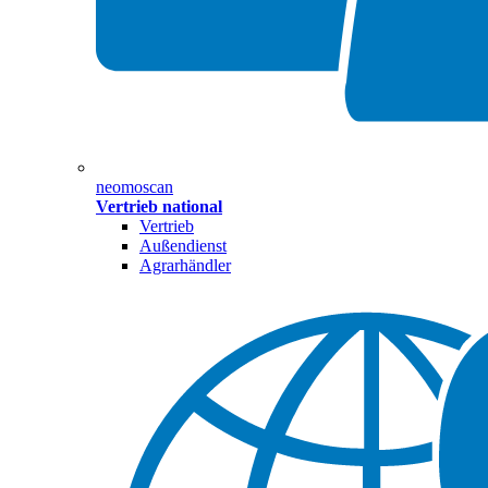
neomoscan
Vertrieb national
Vertrieb
Außendienst
Agrarhändler