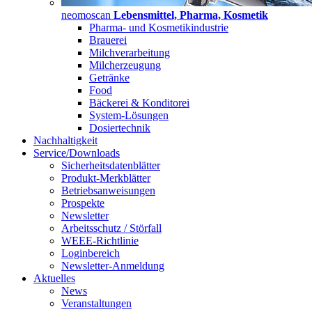
neomoscan
Lebensmittel, Pharma, Kosmetik
Pharma- und Kosmetikindustrie
Brauerei
Milchverarbeitung
Milcherzeugung
Getränke
Food
Bäckerei & Konditorei
System-Lösungen
Dosiertechnik
Nachhaltigkeit
Service/Downloads
Sicherheitsdatenblätter
Produkt-Merkblätter
Betriebsanweisungen
Prospekte
Newsletter
Arbeitsschutz / Störfall
WEEE-Richtlinie
Loginbereich
Newsletter-Anmeldung
Aktuelles
News
Veranstaltungen