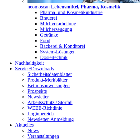
neomoscan
Lebensmittel, Pharma, Kosmetik
Pharma- und Kosmetikindustrie
Brauerei
Milchverarbeitung
Milcherzeugung
Getränke
Food
Bäckerei & Konditorei
System-Lösungen
Dosiertechnik
Nachhaltigkeit
Service/Downloads
Sicherheitsdatenblätter
Produkt-Merkblätter
Betriebsanweisungen
Prospekte
Newsletter
Arbeitsschutz / Störfall
WEEE-Richtlinie
Loginbereich
Newsletter-Anmeldung
Aktuelles
News
Veranstaltungen