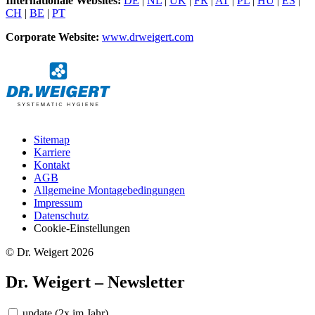
Internationale Websites:
DE
|
NL
|
UK
|
FR
|
AT
|
PL
|
HU
|
ES
|
CH
|
BE
|
PT
Corporate Website:
www.drweigert.com
Sitemap
Karriere
Kontakt
AGB
Allgemeine Montagebedingungen
Impressum
Datenschutz
Cookie-Einstellungen
© Dr. Weigert 2026
Dr. Weigert – Newsletter
update
(2x im Jahr)