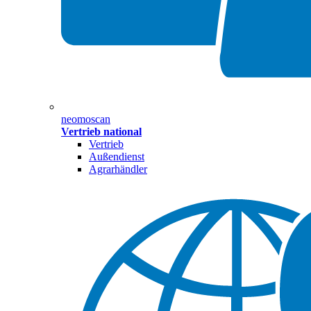
neomoscan
Vertrieb national
Vertrieb
Außendienst
Agrarhändler