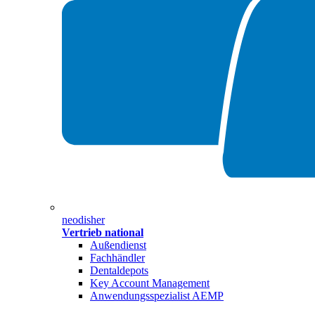
neodisher
Vertrieb national
Außendienst
Fachhändler
Dentaldepots
Key Account Management
Anwendungsspezialist AEMP