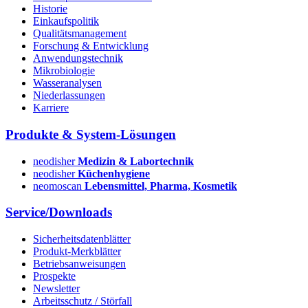
Historie
Einkaufspolitik
Qualitätsmanagement
Forschung & Entwicklung
Anwendungstechnik
Mikrobiologie
Wasseranalysen
Niederlassungen
Karriere
Produkte & System-Lösungen
neodisher
Medizin & Labortechnik
neodisher
Küchenhygiene
neomoscan
Lebensmittel, Pharma, Kosmetik
Service/Downloads
Sicherheitsdatenblätter
Produkt-Merkblätter
Betriebsanweisungen
Prospekte
Newsletter
Arbeitsschutz / Störfall