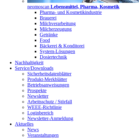
neomoscan
Lebensmittel, Pharma, Kosmetik
Pharma- und Kosmetikindustrie
Brauerei
Milchverarbeitung
Milcherzeugung
Getränke
Food
Bäckerei & Konditorei
System-Lösungen
Dosiertechnik
Nachhaltigkeit
Service/Downloads
Sicherheitsdatenblätter
Produkt-Merkblätter
Betriebsanweisungen
Prospekte
Newsletter
Arbeitsschutz / Störfall
WEEE-Richtlinie
Loginbereich
Newsletter-Anmeldung
Aktuelles
News
Veranstaltungen