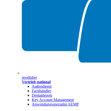
neodisher
Vertrieb national
Außendienst
Fachhändler
Dentaldepots
Key Account Management
Anwendungsspezialist AEMP