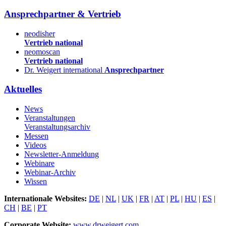
Ansprechpartner & Vertrieb
neodisher
Vertrieb national
neomoscan
Vertrieb national
Dr. Weigert international
Ansprechpartner
Aktuelles
News
Veranstaltungen
Veranstaltungsarchiv
Messen
Videos
Newsletter-Anmeldung
Webinare
Webinar-Archiv
Wissen
Internationale Websites:
DE
|
NL
|
UK
|
FR
|
AT
|
PL
|
HU
|
ES
|
CH
|
BE
|
PT
Corporate Website:
www.drweigert.com