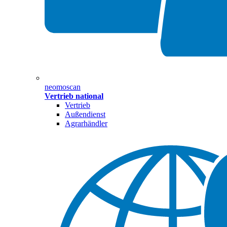
neomoscan
Vertrieb national
Vertrieb
Außendienst
Agrarhändler