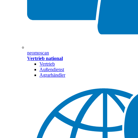
neomoscan
Vertrieb national
Vertrieb
Außendienst
Agrarhändler