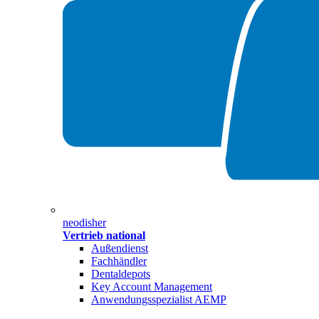
neodisher
Vertrieb national
Außendienst
Fachhändler
Dentaldepots
Key Account Management
Anwendungsspezialist AEMP