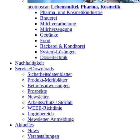
neomoscan
Lebensmittel, Pharma, Kosmetik
Pharma- und Kosmetikindustrie
Brauerei
Milchverarbeitung
Milcherzeugung
Getränke
Food
Bäckerei & Konditorei
System-Lösungen
Dosiertechnik
Nachhaltigkeit
Service/Downloads
Sicherheitsdatenblätter
Produkt-Merkblätter
Betriebsanweisungen
Prospekte
Newsletter
Arbeitsschutz / Störfall
WEEE-Richtlinie
Loginbereich
Newsletter-Anmeldung
Aktuelles
News
Veranstaltungen