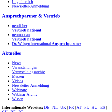
Loginbereich
Newsletter-Anmeldung
Ansprechpartner & Vertrieb
neodisher
Vertrieb national
neomoscan
Vertrieb national
Dr. Weigert international
Ansprechpartner
Aktuelles
News
Veranstaltungen
Veranstaltungsarchiv
Messen
Videos
Newsletter-Anmeldung
Webinare
Webinar-Archiv
Wissen
Internationale Websites:
DE
|
NL
|
UK
|
FR
|
AT
|
PL
|
HU
|
ES
|
CH
|
BE
|
PT