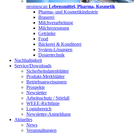
neomoscan
Lebensmittel, Pharma, Kosmetik
Pharma- und Kosmetikindustrie
Brauerei
Milchverarbeitung
Milcherzeugung
Getränke
Food
Bäckerei & Konditorei
System-Lösungen
Dosiertechnik
Nachhaltigkeit
Service/Downloads
Sicherheitsdatenblätter
Produkt-Merkblätter
Betriebsanweisungen
Prospekte
Newsletter
Arbeitsschutz / Störfall
WEEE-Richtlinie
Loginbereich
Newsletter-Anmeldung
Aktuelles
News
Veranstaltungen