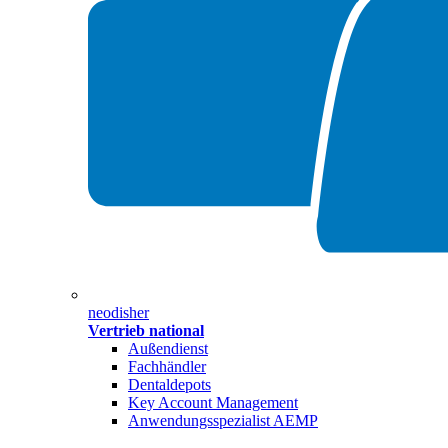
neodisher
Vertrieb national
Außendienst
Fachhändler
Dentaldepots
Key Account Management
Anwendungsspezialist AEMP