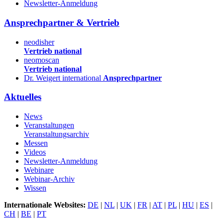
Newsletter-Anmeldung
Ansprechpartner & Vertrieb
neodisher
Vertrieb national
neomoscan
Vertrieb national
Dr. Weigert international
Ansprechpartner
Aktuelles
News
Veranstaltungen
Veranstaltungsarchiv
Messen
Videos
Newsletter-Anmeldung
Webinare
Webinar-Archiv
Wissen
Internationale Websites:
DE
|
NL
|
UK
|
FR
|
AT
|
PL
|
HU
|
ES
|
CH
|
BE
|
PT