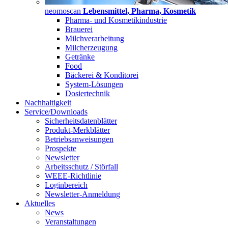
neomoscan
Lebensmittel, Pharma, Kosmetik
Pharma- und Kosmetikindustrie
Brauerei
Milchverarbeitung
Milcherzeugung
Getränke
Food
Bäckerei & Konditorei
System-Lösungen
Dosiertechnik
Nachhaltigkeit
Service/Downloads
Sicherheitsdatenblätter
Produkt-Merkblätter
Betriebsanweisungen
Prospekte
Newsletter
Arbeitsschutz / Störfall
WEEE-Richtlinie
Loginbereich
Newsletter-Anmeldung
Aktuelles
News
Veranstaltungen