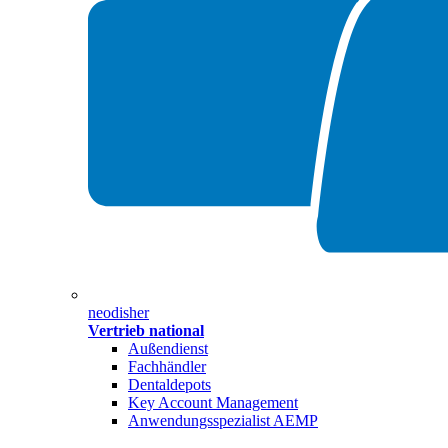
neodisher
Vertrieb national
Außendienst
Fachhändler
Dentaldepots
Key Account Management
Anwendungsspezialist AEMP