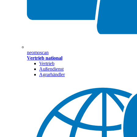
neomoscan
Vertrieb national
Vertrieb
Außendienst
Agrarhändler