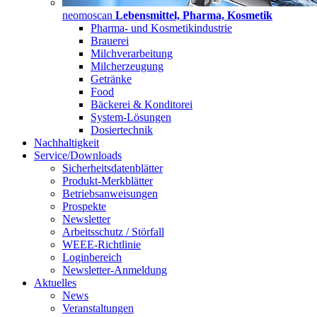
neomoscan
Lebensmittel, Pharma, Kosmetik
Pharma- und Kosmetikindustrie
Brauerei
Milchverarbeitung
Milcherzeugung
Getränke
Food
Bäckerei & Konditorei
System-Lösungen
Dosiertechnik
Nachhaltigkeit
Service/Downloads
Sicherheitsdatenblätter
Produkt-Merkblätter
Betriebsanweisungen
Prospekte
Newsletter
Arbeitsschutz / Störfall
WEEE-Richtlinie
Loginbereich
Newsletter-Anmeldung
Aktuelles
News
Veranstaltungen