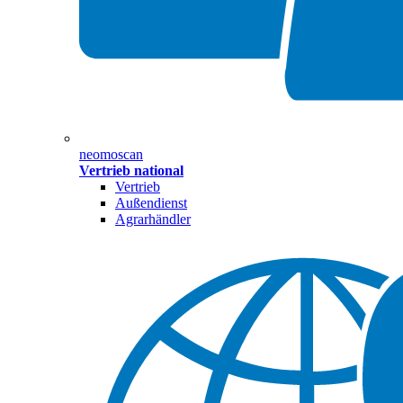
neomoscan
Vertrieb national
Vertrieb
Außendienst
Agrarhändler