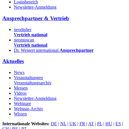
Loginbereich
Newsletter-Anmeldung
Ansprechpartner & Vertrieb
neodisher
Vertrieb national
neomoscan
Vertrieb national
Dr. Weigert international
Ansprechpartner
Aktuelles
News
Veranstaltungen
Veranstaltungsarchiv
Messen
Videos
Newsletter-Anmeldung
Webinare
Webinar-Archiv
Wissen
Internationale Websites:
DE
|
NL
|
UK
|
FR
|
AT
|
PL
|
HU
|
ES
|
CH
|
BE
|
PT