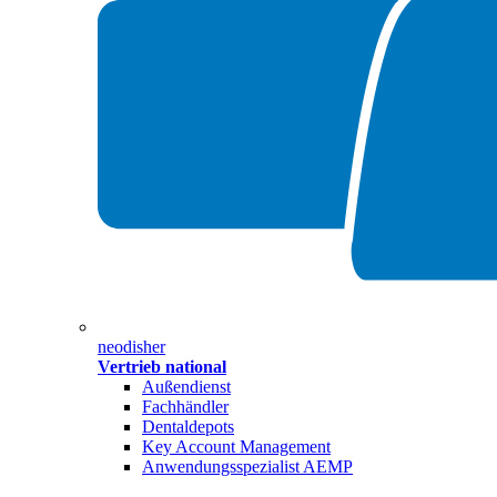
neodisher
Vertrieb national
Außendienst
Fachhändler
Dentaldepots
Key Account Management
Anwendungsspezialist AEMP