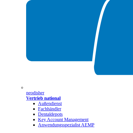
neodisher
Vertrieb national
Außendienst
Fachhändler
Dentaldepots
Key Account Management
Anwendungsspezialist AEMP