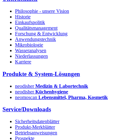
Philosophie - unsere Vision
Historie
Einkaufspolitik
Qualitätsmanagement
Forschung & Entwicklung
Anwendungstechnik
Mikrobiologie
Wasseranalysen
Niederlassungen
Karriere
Produkte & System-Lösungen
neodisher
Medizin & Labortechnik
neodisher
Küchenhygiene
neomoscan
Lebensmittel, Pharma, Kosmetik
Service/Downloads
Sicherheitsdatenblätter
Produkt-Merkblätter
Betriebsanweisungen
Prospekte