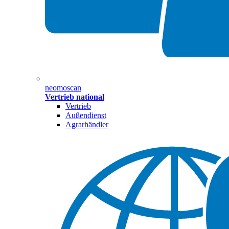
neomoscan
Vertrieb national
Vertrieb
Außendienst
Agrarhändler