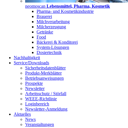
neomoscan
Lebensmittel, Pharma, Kosmetik
Pharma- und Kosmetikindustrie
Brauerei
Milchverarbeitung
Milcherzeugung
Getränke
Food
Bäckerei & Konditorei
System-Lösungen
Dosiertechnik
Nachhaltigkeit
Service/Downloads
Sicherheitsdatenblätter
Produkt-Merkblätter
Betriebsanweisungen
Prospekte
Newsletter
Arbeitsschutz / Störfall
WEEE-Richtlinie
Loginbereich
Newsletter-Anmeldung
Aktuelles
News
Veranstaltungen