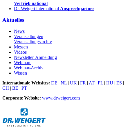
Vertrieb national
Dr. Weigert international
Ansprechpartner
Aktuelles
News
Veranstaltungen
Veranstaltungsarchiv
Messen
Videos
Newsletter-Anmeldung
Webinare
Webinar-Archiv
Wissen
Internationale Websites:
DE
|
NL
|
UK
|
FR
|
AT
|
PL
|
HU
|
ES
|
CH
|
BE
|
PT
Corporate Website:
www.drweigert.com