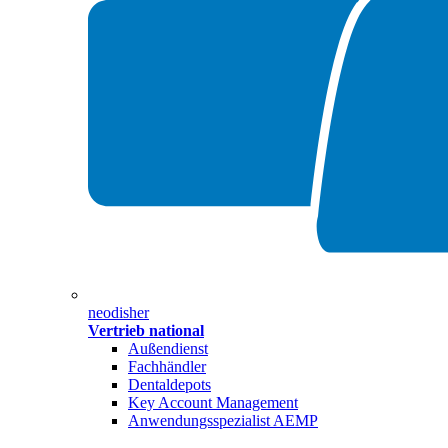
neodisher
Vertrieb national
Außendienst
Fachhändler
Dentaldepots
Key Account Management
Anwendungsspezialist AEMP