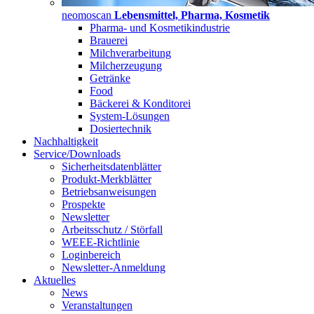
neomoscan
Lebensmittel, Pharma, Kosmetik
Pharma- und Kosmetikindustrie
Brauerei
Milchverarbeitung
Milcherzeugung
Getränke
Food
Bäckerei & Konditorei
System-Lösungen
Dosiertechnik
Nachhaltigkeit
Service/Downloads
Sicherheitsdatenblätter
Produkt-Merkblätter
Betriebsanweisungen
Prospekte
Newsletter
Arbeitsschutz / Störfall
WEEE-Richtlinie
Loginbereich
Newsletter-Anmeldung
Aktuelles
News
Veranstaltungen