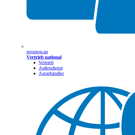
neomoscan
Vertrieb national
Vertrieb
Außendienst
Agrarhändler