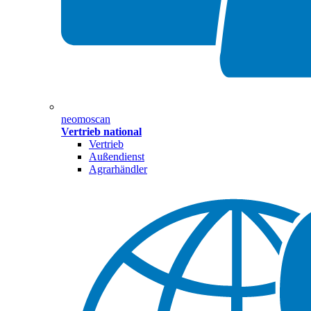
neomoscan
Vertrieb national
Vertrieb
Außendienst
Agrarhändler