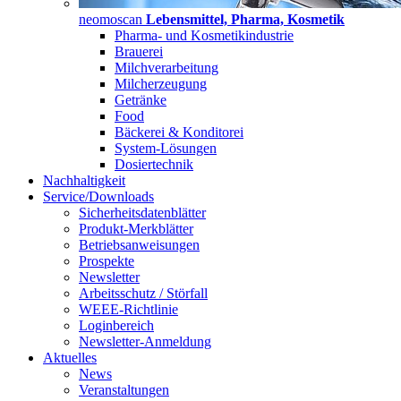
neomoscan
Lebensmittel, Pharma, Kosmetik
Pharma- und Kosmetikindustrie
Brauerei
Milchverarbeitung
Milcherzeugung
Getränke
Food
Bäckerei & Konditorei
System-Lösungen
Dosiertechnik
Nachhaltigkeit
Service/Downloads
Sicherheitsdatenblätter
Produkt-Merkblätter
Betriebsanweisungen
Prospekte
Newsletter
Arbeitsschutz / Störfall
WEEE-Richtlinie
Loginbereich
Newsletter-Anmeldung
Aktuelles
News
Veranstaltungen