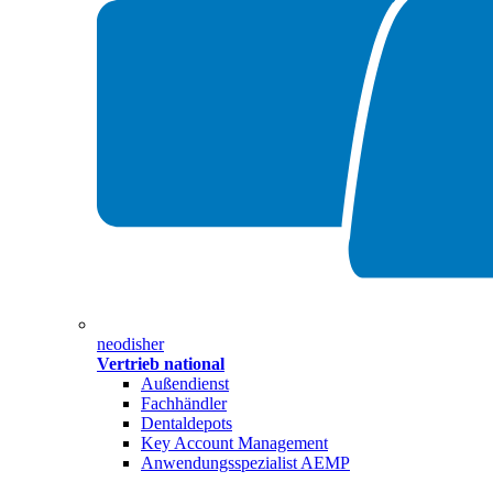
neodisher
Vertrieb national
Außendienst
Fachhändler
Dentaldepots
Key Account Management
Anwendungsspezialist AEMP