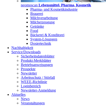
neomoscan
Lebensmittel, Pharma, Kosmetik
Pharma- und Kosmetikindustrie
Brauerei
Milchverarbeitung
Milcherzeugung
Getränke
Food
Bäckerei & Konditorei
System-Lösungen
Dosiertechnik
Nachhaltigkeit
Service/Downloads
Sicherheitsdatenblätter
Produkt-Merkblätter
Betriebsanweisungen
Prospekte
Newsletter
Arbeitsschutz / Störfall
WEEE-Richtlinie
Loginbereich
Newsletter-Anmeldung
Aktuelles
News
Veranstaltungen