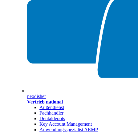
neodisher
Vertrieb national
Außendienst
Fachhändler
Dentaldepots
Key Account Management
Anwendungsspezialist AEMP