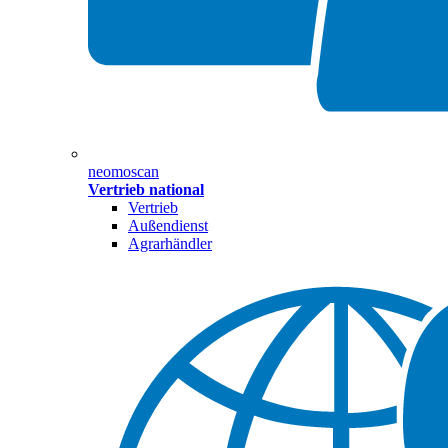
neomoscan
Vertrieb national
Vertrieb
Außendienst
Agrarhändler