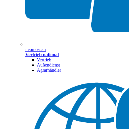
neomoscan
Vertrieb national
Vertrieb
Außendienst
Agrarhändler