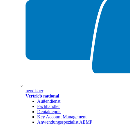
neodisher
Vertrieb national
Außendienst
Fachhändler
Dentaldepots
Key Account Management
Anwendungsspezialist AEMP