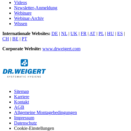
Videos
Newsletter-Anmeldung
Webinare
Webinar-Archiv
Wissen
Internationale Websites:
DE
|
NL
|
UK
|
FR
|
AT
|
PL
|
HU
|
ES
|
CH
|
BE
|
PT
Corporate Website:
www.drweigert.com
Sitemap
Karriere
Kontakt
AGB
Allgemeine Montagebedingungen
Impressum
Datenschutz
Cookie-Einstellungen