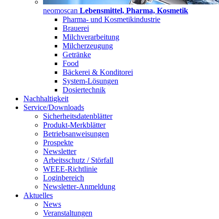
neomoscan
Lebensmittel, Pharma, Kosmetik
Pharma- und Kosmetikindustrie
Brauerei
Milchverarbeitung
Milcherzeugung
Getränke
Food
Bäckerei & Konditorei
System-Lösungen
Dosiertechnik
Nachhaltigkeit
Service/Downloads
Sicherheitsdatenblätter
Produkt-Merkblätter
Betriebsanweisungen
Prospekte
Newsletter
Arbeitsschutz / Störfall
WEEE-Richtlinie
Loginbereich
Newsletter-Anmeldung
Aktuelles
News
Veranstaltungen