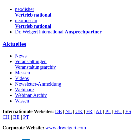
neodisher
Vertrieb national
neomoscan
Vertrieb national
Dr. Weigert international
Ansprechpartner
Aktuelles
News
Veranstaltungen
Veranstaltungsarchiv
Messen
Videos
Newsletter-Anmeldung
Webinare
Webinar-Archiv
Wissen
Internationale Websites:
DE
|
NL
|
UK
|
FR
|
AT
|
PL
|
HU
|
ES
|
CH
|
BE
|
PT
Corporate Website:
www.drweigert.com