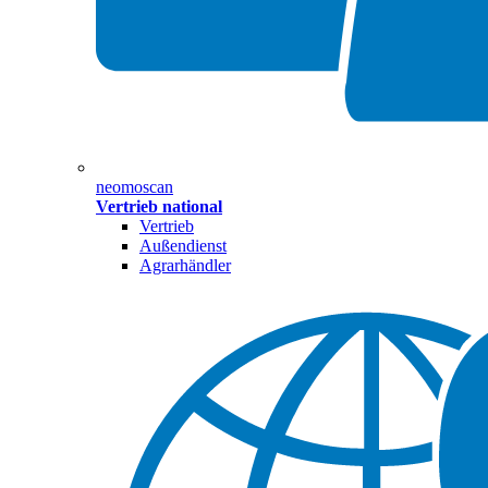
neomoscan
Vertrieb national
Vertrieb
Außendienst
Agrarhändler