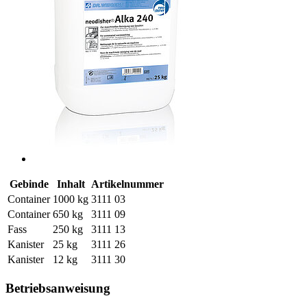
Gebinde
Inhalt
Artikelnummer
Container
1000 kg
3111 03
Container
650 kg
3111 09
Fass
250 kg
3111 13
Kanister
25 kg
3111 26
Kanister
12 kg
3111 30
Betriebsanweisung