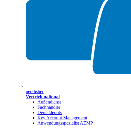
neodisher
Vertrieb national
Außendienst
Fachhändler
Dentaldepots
Key Account Management
Anwendungsspezialist AEMP