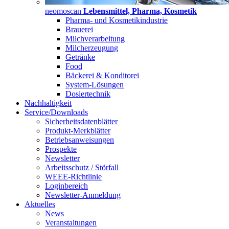
neomoscan
Lebensmittel, Pharma, Kosmetik
Pharma- und Kosmetikindustrie
Brauerei
Milchverarbeitung
Milcherzeugung
Getränke
Food
Bäckerei & Konditorei
System-Lösungen
Dosiertechnik
Nachhaltigkeit
Service/Downloads
Sicherheitsdatenblätter
Produkt-Merkblätter
Betriebsanweisungen
Prospekte
Newsletter
Arbeitsschutz / Störfall
WEEE-Richtlinie
Loginbereich
Newsletter-Anmeldung
Aktuelles
News
Veranstaltungen