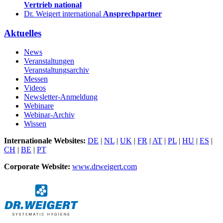
Vertrieb national
Dr. Weigert international
Ansprechpartner
Aktuelles
News
Veranstaltungen
Veranstaltungsarchiv
Messen
Videos
Newsletter-Anmeldung
Webinare
Webinar-Archiv
Wissen
Internationale Websites:
DE
|
NL
|
UK
|
FR
|
AT
|
PL
|
HU
|
ES
|
CH
|
BE
|
PT
Corporate Website:
www.drweigert.com