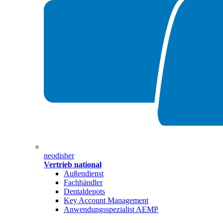
neodisher
Vertrieb national
Außendienst
Fachhändler
Dentaldepots
Key Account Management
Anwendungsspezialist AEMP