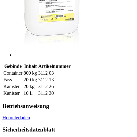
Gebinde
Inhalt
Artikelnummer
Container
800 kg
3112 03
Fass
200 kg
3112 13
Kanister
20 kg
3112 26
Kanister
10 L
3112 30
Betriebsanweisung
Herunterladen
Sicherheitsdatenblatt