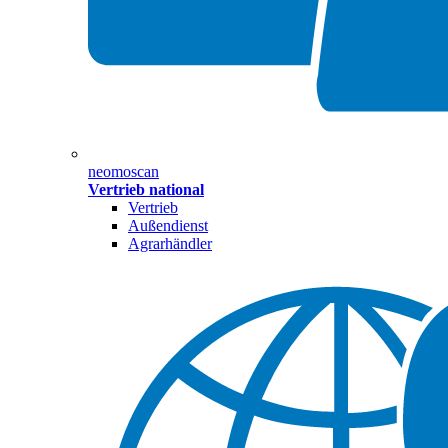
neomoscan
Vertrieb national
Vertrieb
Außendienst
Agrarhändler