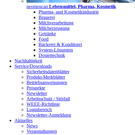
neomoscan
Lebensmittel, Pharma, Kosmetik
Pharma- und Kosmetikindustrie
Brauerei
Milchverarbeitung
Milcherzeugung
Getränke
Food
Bäckerei & Konditorei
System-Lösungen
Dosiertechnik
Nachhaltigkeit
Service/Downloads
Sicherheitsdatenblätter
Produkt-Merkblätter
Betriebsanweisungen
Prospekte
Newsletter
Arbeitsschutz / Störfall
WEEE-Richtlinie
Loginbereich
Newsletter-Anmeldung
Aktuelles
News
Veranstaltungen