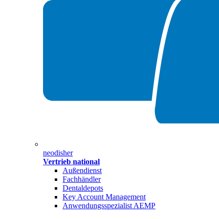
neodisher
Vertrieb national
Außendienst
Fachhändler
Dentaldepots
Key Account Management
Anwendungsspezialist AEMP