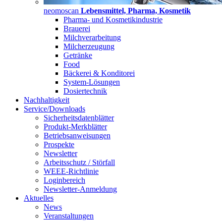
neomoscan
Lebensmittel, Pharma, Kosmetik
Pharma- und Kosmetikindustrie
Brauerei
Milchverarbeitung
Milcherzeugung
Getränke
Food
Bäckerei & Konditorei
System-Lösungen
Dosiertechnik
Nachhaltigkeit
Service/Downloads
Sicherheitsdatenblätter
Produkt-Merkblätter
Betriebsanweisungen
Prospekte
Newsletter
Arbeitsschutz / Störfall
WEEE-Richtlinie
Loginbereich
Newsletter-Anmeldung
Aktuelles
News
Veranstaltungen