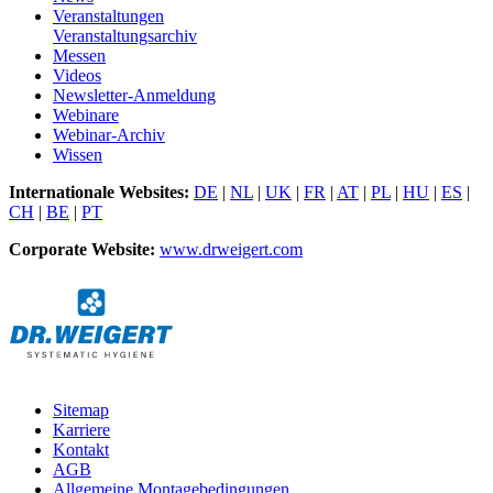
Veranstaltungen
Veranstaltungsarchiv
Messen
Videos
Newsletter-Anmeldung
Webinare
Webinar-Archiv
Wissen
Internationale Websites:
DE
|
NL
|
UK
|
FR
|
AT
|
PL
|
HU
|
ES
|
CH
|
BE
|
PT
Corporate Website:
www.drweigert.com
Sitemap
Karriere
Kontakt
AGB
Allgemeine Montagebedingungen