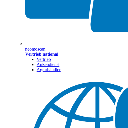
neomoscan
Vertrieb national
Vertrieb
Außendienst
Agrarhändler