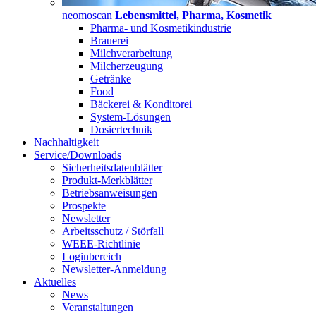
neomoscan
Lebensmittel, Pharma, Kosmetik
Pharma- und Kosmetikindustrie
Brauerei
Milchverarbeitung
Milcherzeugung
Getränke
Food
Bäckerei & Konditorei
System-Lösungen
Dosiertechnik
Nachhaltigkeit
Service/Downloads
Sicherheitsdatenblätter
Produkt-Merkblätter
Betriebsanweisungen
Prospekte
Newsletter
Arbeitsschutz / Störfall
WEEE-Richtlinie
Loginbereich
Newsletter-Anmeldung
Aktuelles
News
Veranstaltungen