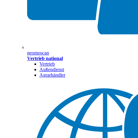
neomoscan
Vertrieb national
Vertrieb
Außendienst
Agrarhändler