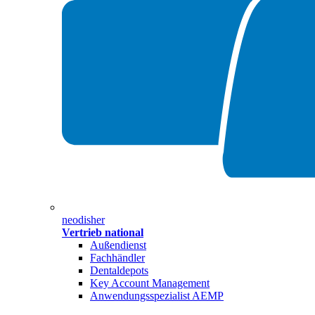
neodisher
Vertrieb national
Außendienst
Fachhändler
Dentaldepots
Key Account Management
Anwendungsspezialist AEMP