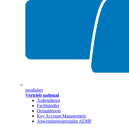
neodisher
Vertrieb national
Außendienst
Fachhändler
Dentaldepots
Key Account Management
Anwendungsspezialist AEMP