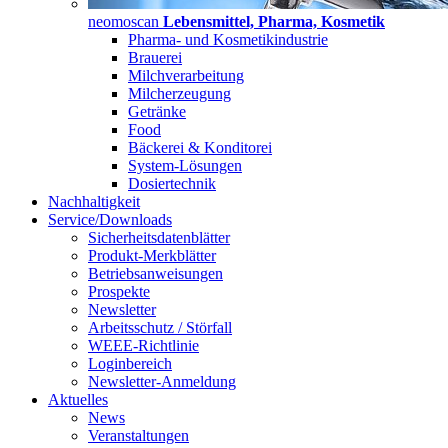
neomoscan
Lebensmittel, Pharma, Kosmetik
Pharma- und Kosmetikindustrie
Brauerei
Milchverarbeitung
Milcherzeugung
Getränke
Food
Bäckerei & Konditorei
System-Lösungen
Dosiertechnik
Nachhaltigkeit
Service/Downloads
Sicherheitsdatenblätter
Produkt-Merkblätter
Betriebsanweisungen
Prospekte
Newsletter
Arbeitsschutz / Störfall
WEEE-Richtlinie
Loginbereich
Newsletter-Anmeldung
Aktuelles
News
Veranstaltungen