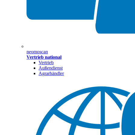
neomoscan
Vertrieb national
Vertrieb
Außendienst
Agrarhändler