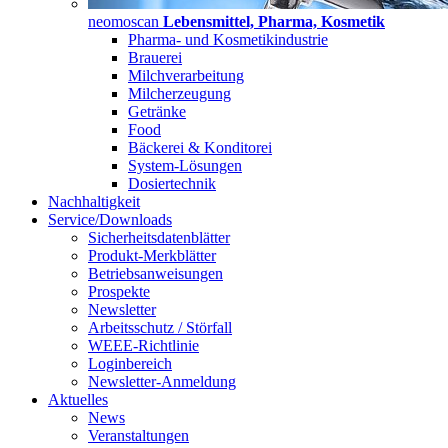
neomoscan
Lebensmittel, Pharma, Kosmetik
Pharma- und Kosmetikindustrie
Brauerei
Milchverarbeitung
Milcherzeugung
Getränke
Food
Bäckerei & Konditorei
System-Lösungen
Dosiertechnik
Nachhaltigkeit
Service/Downloads
Sicherheitsdatenblätter
Produkt-Merkblätter
Betriebsanweisungen
Prospekte
Newsletter
Arbeitsschutz / Störfall
WEEE-Richtlinie
Loginbereich
Newsletter-Anmeldung
Aktuelles
News
Veranstaltungen