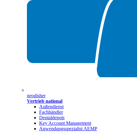
neodisher
Vertrieb national
Außendienst
Fachhändler
Dentaldepots
Key Account Management
Anwendungsspezialist AEMP