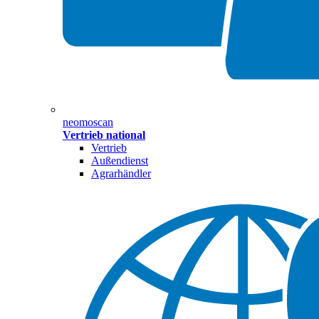
neomoscan
Vertrieb national
Vertrieb
Außendienst
Agrarhändler