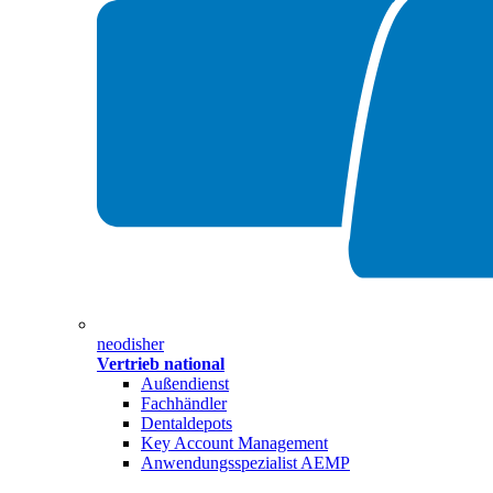
neodisher
Vertrieb national
Außendienst
Fachhändler
Dentaldepots
Key Account Management
Anwendungsspezialist AEMP