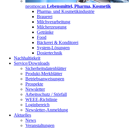
neomoscan
Lebensmittel, Pharma, Kosmetik
Pharma- und Kosmetikindustrie
Brauerei
Milchverarbeitung
Milcherzeugung
Getränke
Food
Bäckerei & Konditorei
System-Lösungen
Dosiertechnik
Nachhaltigkeit
Service/Downloads
Sicherheitsdatenblätter
Produkt-Merkblätter
Betriebsanweisungen
Prospekte
Newsletter
Arbeitsschutz / Störfall
WEEE-Richtlinie
Loginbereich
Newsletter-Anmeldung
Aktuelles
News
Veranstaltungen