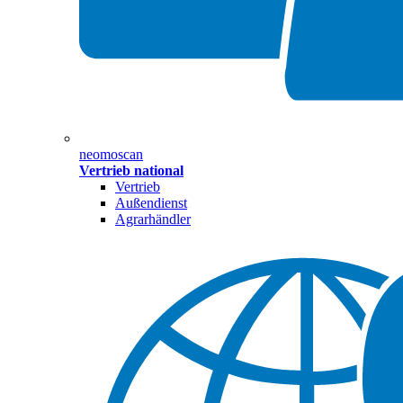
neomoscan
Vertrieb national
Vertrieb
Außendienst
Agrarhändler