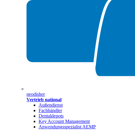
neodisher
Vertrieb national
Außendienst
Fachhändler
Dentaldepots
Key Account Management
Anwendungsspezialist AEMP