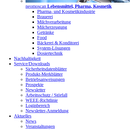
neomoscan
Lebensmittel, Pharma, Kosmetik
Pharma- und Kosmetikindustrie
Brauerei
Milchverarbeitung
Milcherzeugung
Getränke
Food
Bäckerei & Konditorei
System-Lösungen
Dosiertechnik
Nachhaltigkeit
Service/Downloads
Sicherheitsdatenblätter
Produkt-Merkblätter
Betriebsanweisungen
Prospekte
Newsletter
Arbeitsschutz / Störfall
WEEE-Richtlinie
Loginbereich
Newsletter-Anmeldung
Aktuelles
News
Veranstaltungen