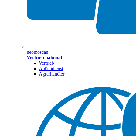
neomoscan
Vertrieb national
Vertrieb
Außendienst
Agrarhändler