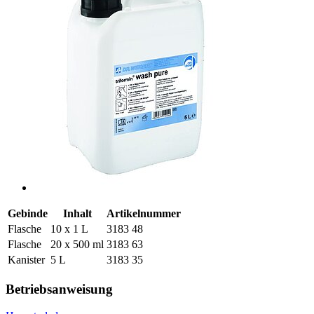
Gebinde
Inhalt
Artikelnummer
Flasche
10 x 1 L
3183 48
Flasche
20 x 500 ml
3183 63
Kanister
5 L
3183 35
Betriebsanweisung