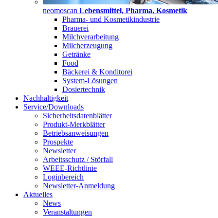
neomoscan
Lebensmittel, Pharma, Kosmetik
Pharma- und Kosmetikindustrie
Brauerei
Milchverarbeitung
Milcherzeugung
Getränke
Food
Bäckerei & Konditorei
System-Lösungen
Dosiertechnik
Nachhaltigkeit
Service/Downloads
Sicherheitsdatenblätter
Produkt-Merkblätter
Betriebsanweisungen
Prospekte
Newsletter
Arbeitsschutz / Störfall
WEEE-Richtlinie
Loginbereich
Newsletter-Anmeldung
Aktuelles
News
Veranstaltungen