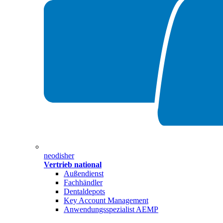
neodisher
Vertrieb national
Außendienst
Fachhändler
Dentaldepots
Key Account Management
Anwendungsspezialist AEMP