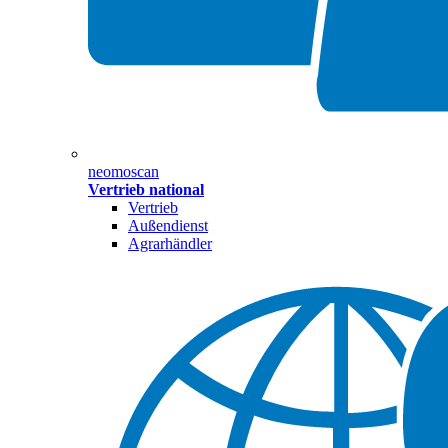
neomoscan
Vertrieb national
Vertrieb
Außendienst
Agrarhändler