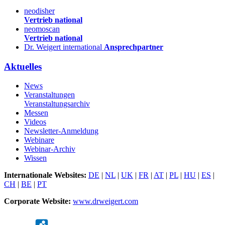
neodisher
Vertrieb national
neomoscan
Vertrieb national
Dr. Weigert international
Ansprechpartner
Aktuelles
News
Veranstaltungen
Veranstaltungsarchiv
Messen
Videos
Newsletter-Anmeldung
Webinare
Webinar-Archiv
Wissen
Internationale Websites:
DE
|
NL
|
UK
|
FR
|
AT
|
PL
|
HU
|
ES
|
CH
|
BE
|
PT
Corporate Website:
www.drweigert.com