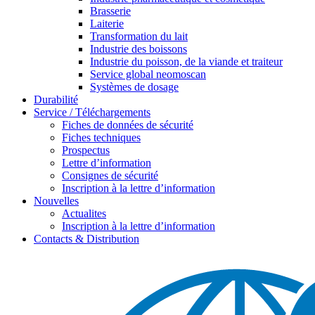
Brasserie
Laiterie
Transformation du lait
Industrie des boissons
Industrie du poisson, de la viande et traiteur
Service global neomoscan
Systèmes de dosage
Durabilité
Service / Téléchargements
Fiches de données de sécurité
Fiches techniques
Prospectus
Lettre d’information
Consignes de sécurité
Inscription à la lettre d’information
Nouvelles
Actualites
Inscription à la lettre d’information
Contacts & Distribution