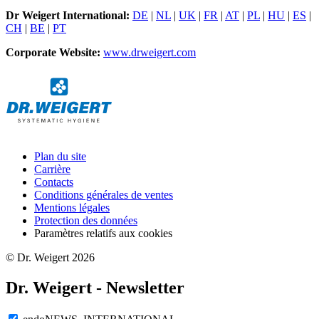
Dr Weigert International:
DE
|
NL
|
UK
|
FR
|
AT
|
PL
|
HU
|
ES
|
CH
|
BE
|
PT
Corporate Website:
www.drweigert.com
Plan du site
Carrière
Contacts
Conditions générales de ventes
Mentions légales
Protection des données
Paramètres relatifs aux cookies
© Dr. Weigert 2026
Dr. Weigert - Newsletter