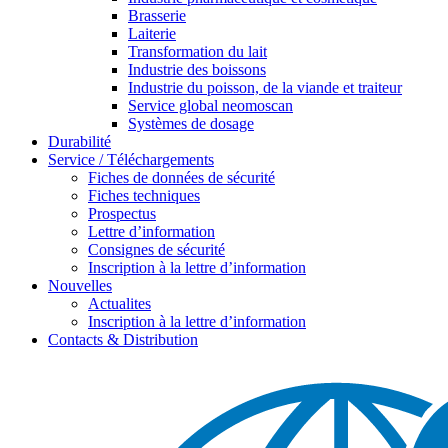
Brasserie
Laiterie
Transformation du lait
Industrie des boissons
Industrie du poisson, de la viande et traiteur
Service global neomoscan
Systèmes de dosage
Durabilité
Service / Téléchargements
Fiches de données de sécurité
Fiches techniques
Prospectus
Lettre d’information
Consignes de sécurité
Inscription à la lettre d’information
Nouvelles
Actualites
Inscription à la lettre d’information
Contacts & Distribution