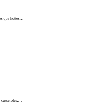
les que hottes…
es casseroles,…