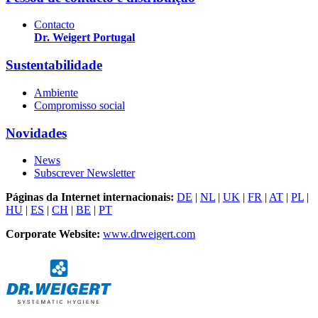
Contacto
Dr. Weigert Portugal
Sustentabilidade
Ambiente
Compromisso social
Novidades
News
Subscrever Newsletter
Páginas da Internet internacionais:
DE
|
NL
|
UK
|
FR
|
AT
|
PL
|
HU
|
ES
|
CH
|
BE
|
PT
Corporate Website:
www.drweigert.com