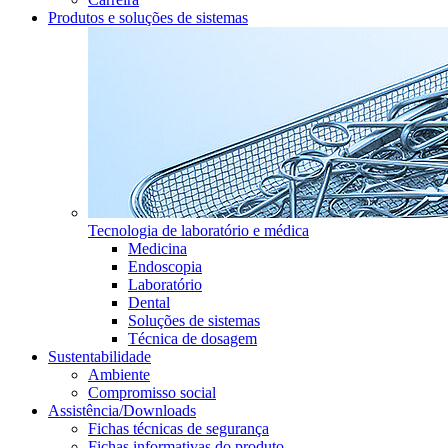
Produtos e soluções de sistemas
Tecnologia de laboratório e médica
Medicina
Endoscopia
Laboratório
Dental
Soluções de sistemas
Técnica de dosagem
Sustentabilidade
Ambiente
Compromisso social
Assistência/Downloads
Fichas técnicas de segurança
Fichas informativas do produto