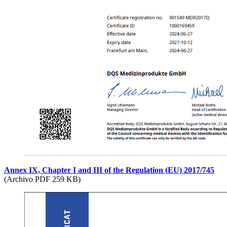
Annex IX, Chapter I and III of the Regulation (EU) 2017/745
(Archivo PDF 259 KB)