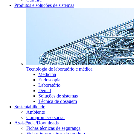
Produtos e soluções de sistemas
Tecnologia de laboratório e médica
Medicina
Endoscopia
Laboratório
Dental
Soluções de sistemas
Técnica de dosagem
Sustentabilidade
Ambiente
Compromisso social
Assistência/Downloads
Fichas técnicas de segurança
Fichas informativas do produto