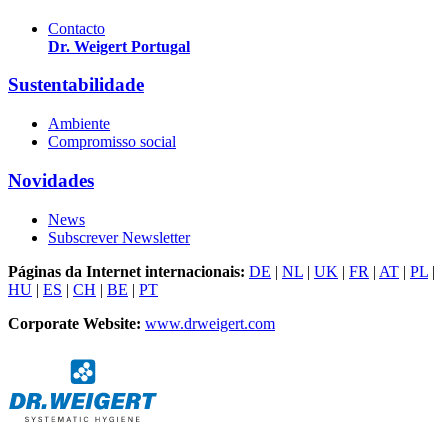
Contacto
Dr. Weigert Portugal
Sustentabilidade
Ambiente
Compromisso social
Novidades
News
Subscrever Newsletter
Páginas da Internet internacionais:
DE
|
NL
|
UK
|
FR
|
AT
|
PL
|
HU
|
ES
|
CH
|
BE
|
PT
Corporate Website:
www.drweigert.com