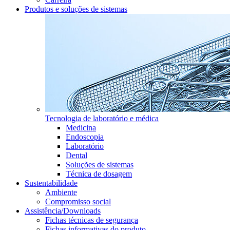
Produtos e soluções de sistemas
Tecnologia de laboratório e médica
Medicina
Endoscopia
Laboratório
Dental
Soluções de sistemas
Técnica de dosagem
Sustentabilidade
Ambiente
Compromisso social
Assistência/Downloads
Fichas técnicas de segurança
Fichas informativas do produto