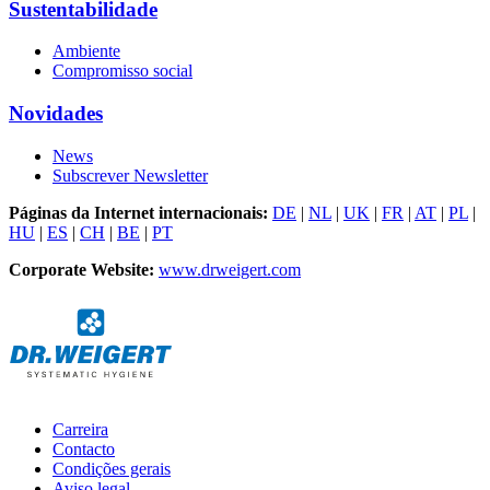
Sustentabilidade
Ambiente
Compromisso social
Novidades
News
Subscrever Newsletter
Páginas da Internet internacionais:
DE
|
NL
|
UK
|
FR
|
AT
|
PL
|
HU
|
ES
|
CH
|
BE
|
PT
Corporate Website:
www.drweigert.com
Carreira
Contacto
Condições gerais
Aviso legal