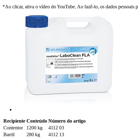
*Ao clicar, ativa o vídeo do YouTube. Ao fazê-lo, os dados pessoais
Recipiente
Conteúdo
Número do artigo
Contentor
1200 kg
4112 03
Barril
280 kg
4112 13