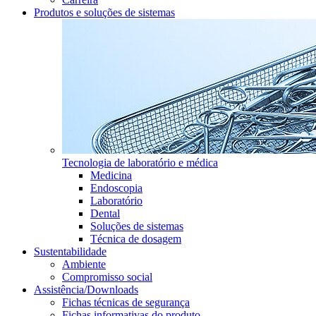
Produtos e soluções de sistemas
Tecnologia de laboratório e médica
Medicina
Endoscopia
Laboratório
Dental
Soluções de sistemas
Técnica de dosagem
Sustentabilidade
Ambiente
Compromisso social
Assistência/Downloads
Fichas técnicas de segurança
Fichas informativas do produto