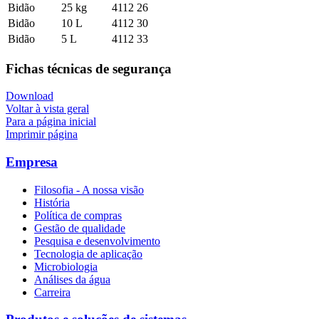
Bidão
25 kg
4112 26
Bidão
10 L
4112 30
Bidão
5 L
4112 33
Fichas técnicas de segurança
Download
Voltar à vista geral
Para a página inicial
Imprimir página
Empresa
Filosofia - A nossa visão
História
Política de compras
Gestão de qualidade
Pesquisa e desenvolvimento
Tecnologia de aplicação
Microbiologia
Análises da água
Carreira