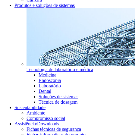
Produtos e soluções de sistemas
Tecnologia de laboratório e médica
Medicina
Endoscopia
Laboratório
Dental
Soluções de sistemas
Técnica de dosagem
Sustentabilidade
Ambiente
Compromisso social
Assistência/Downloads
Fichas técnicas de segurança
Fichas informativas do produto