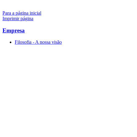
Para a página inicial
Imprimir página
Empresa
Filosofia - A nossa visão
História
Política de compras
Gestão de qualidade
Pesquisa e desenvolvimento
Tecnologia de aplicação
Microbiologia
Análises da água
Carreira
Produtos e soluções de sistemas
Tecnologia de laboratório e médica
Assistência/Downloads
Fichas técnicas de segurança