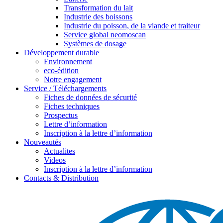
Transformation du lait
Industrie des boissons
Industrie du poisson, de la viande et traiteur
Service global neomoscan
Systèmes de dosage
Développement durable
Environnement
eco-édition
Notre engagement
Service / Téléchargements
Fiches de données de sécurité
Fiches techniques
Prospectus
Lettre d’information
Inscription à la lettre d’information
Nouveautés
Actualites
Videos
Inscription à la lettre d’information
Contacts & Distribution