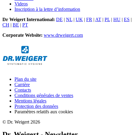
Videos
Inscription à la lettre d’information
Dr Weigert International:
DE
|
NL
|
UK
|
FR
|
AT
|
PL
|
HU
|
ES
|
CH
|
BE
|
PT
Corporate Website:
www.drweigert.com
Plan du site
Carrière
Contacts
Conditions générales de ventes
Mentions légales
Protection des données
Paramètres relatifs aux cookies
© Dr. Weigert 2026
Dr. Weigert - Newsletter