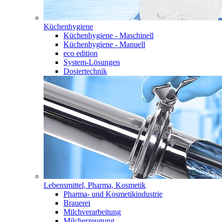
Küchenhygiene
Küchenhygiene - Maschinell
Küchenhygiene - Manuell
eco edition
System-Lösungen
Dosiertechnik
Lebensmittel, Pharma, Kosmetik
Pharma- und Kosmetikindustrie
Brauerei
Milchverarbeitung
Milcherzeugung