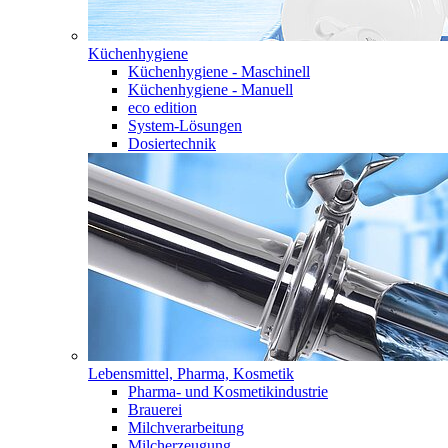
Küchenhygiene
Küchenhygiene - Maschinell
Küchenhygiene - Manuell
eco edition
System-Lösungen
Dosiertechnik
Lebensmittel, Pharma, Kosmetik
Pharma- und Kosmetikindustrie
Brauerei
Milchverarbeitung
Milcherzeugung