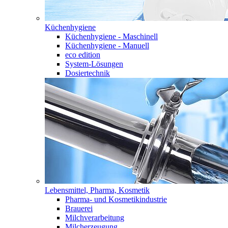
Küchenhygiene
Küchenhygiene - Maschinell
Küchenhygiene - Manuell
eco edition
System-Lösungen
Dosiertechnik
Lebensmittel, Pharma, Kosmetik
Pharma- und Kosmetikindustrie
Brauerei
Milchverarbeitung
Milcherzeugung