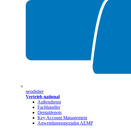
neodisher
Vertrieb national
Außendienst
Fachhändler
Dentaldepots
Key Account Management
Anwendungsspezialist AEMP