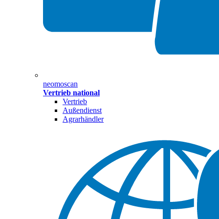
neomoscan
Vertrieb national
Vertrieb
Außendienst
Agrarhändler