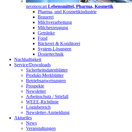
neomoscan
Lebensmittel, Pharma, Kosmetik
Pharma- und Kosmetikindustrie
Brauerei
Milchverarbeitung
Milcherzeugung
Getränke
Food
Bäckerei & Konditorei
System-Lösungen
Dosiertechnik
Nachhaltigkeit
Service/Downloads
Sicherheitsdatenblätter
Produkt-Merkblätter
Betriebsanweisungen
Prospekte
Newsletter
Arbeitsschutz / Störfall
WEEE-Richtlinie
Loginbereich
Newsletter-Anmeldung
Aktuelles
News
Veranstaltungen